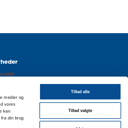
yheder
juni 2026
nnesker & maskiner
Tillad alle
ale medier og
 maj 2026
ed vores
 superfed læreplads
Tillad valgte
re kan
fra din brug