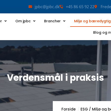
jpbc@jpbc.dk
+45 86 65 92 22
Frede
er
Om jpbc
Brancher
Miljø og bæredygti
Blog og 
Verdensmål i praksis
Forside
ESG / Miljø og