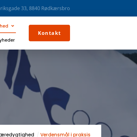
riksgade 33, 8840 Rødkærsbro
ghed
Kontakt
nyheder
 bæredygtighed
Verdensmål i praksis