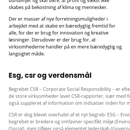
bundlinjer og skal sikre, at profit og vækst ikke
skabes på bekostning af klima og mennesker.
Der er masser af nye forretningsmuligheder i
arbejdet med at skabe en bæredygtig fremtid for
alle, for der er brug for innovation og kreative
løsninger. Derudover er der brug for, at
virksomhederne handler på en mere bæredygtig og
langsigtet måde.
Esg, csr og verdensmål
Begrebet CSR – Corporate Social Responsibility – er eft
de store virksomheder lavet CSR-rapporter, især med f
også suppleret af information om indsatser inden for mi
CSR er dog blevet overhalet af et nyt begreb: ESG – En
begrebet er bredere og omfavner specifikt miljø (Env
(Social), men tilføjer også elementet lederskab (Gover