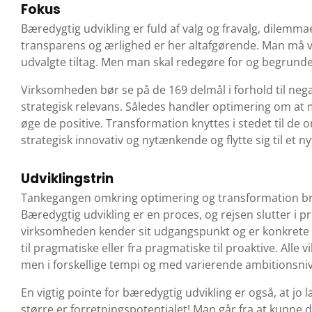
Fokus
Bæredygtig udvikling er fuld af valg og fravalg, dilem
transparens og ærlighed er her altafgørende. Man må v
udvalgte tiltag. Men man skal redegøre for og begrunde
Virksomheden bør se på de 169 delmål i forhold til negat
strategisk relevans. Således handler optimering om at 
øge de positive. Transformation knyttes i stedet til d
strategisk innovativ og nytænkende og flytte sig til et ny
Udviklingstrin
Tankegangen omkring optimering og transformation 
Bæredygtig udvikling er en proces, og rejsen slutter i pri
virksomheden kender sit udgangspunkt og er konkrete i f
til pragmatiske eller fra pragmatiske til proaktive. All
men i forskellige tempi og med varierende ambitionsni
En vigtig pointe for bæredygtig udvikling er også, at j
større er forretningspotentialet! Man går fra at kunne d