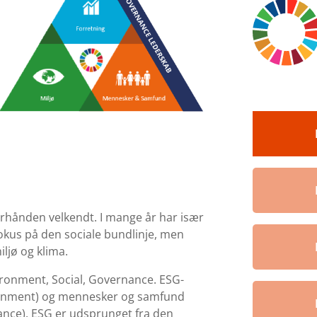
erhånden velkendt. I mange år har især
okus på den sociale bundlinje, men
ljø og klima.
vironment, Social, Governance. ESG-
ironment) og mennesker og samfund
nance). ESG er udsprunget fra den