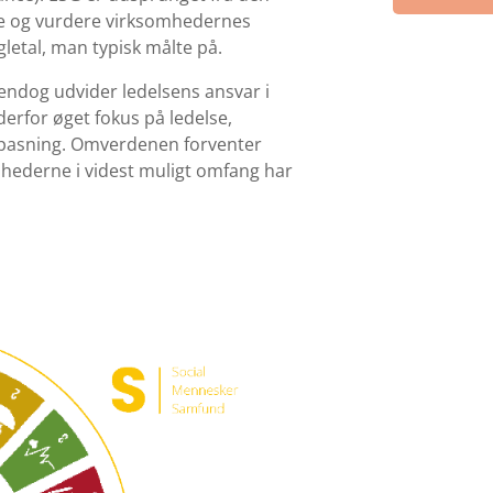
åle og vurdere virksomhedernes
etal, man typisk målte på.
 endog udvider ledelsens ansvar i
derfor øget fokus på ledelse,
ilpasning. Omverdenen forventer
mhederne i videst muligt omfang har