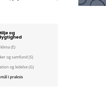
Miljø og
ygtighed
 klima (E)
er og samfund (S)
tion og ledelse (G)
mål i praksis