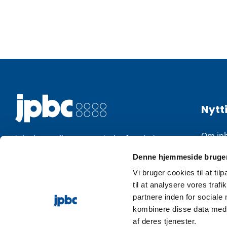
Nytti
Om jp
jpbc løser alle opgaver indenfor plade- og
rørbearbejdning med præcision,
Produ
Denne hjemmeside bruger
fleksibilitet og top-proffesionel rådgivning.
Vi bruger cookies til at til
Histor
til at analysere vores tra
+45 86 65 92 22
Blog o
partnere inden for sociale
kombinere disse data med a
jpbc@jpbc.dk
Kontak
af deres tjenester.