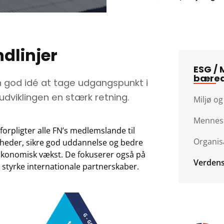
dlinjer
ESG / 
bæred
n god idé at tage udgangspunkt i
 udviklingen en stærk retning.
Miljø og
Mennesk
rpligter alle FN’s medlemslande til
Organisa
ligheder, sikre god uddannelse og bedre
økonomisk vækst. De fokuserer også på
Verdens
t styrke internationale partnerskaber.