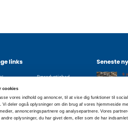
ge links
Seneste n
9. 
bc
Bæredygtighed
Me
kter
Certificeringer
 cookies
passe vores indhold og annoncer, til at vise dig funktioner til soci
ie
Privatlivs- og
28.
fik. Vi deler også oplysninger om din brug af vores hjemmeside m
cookiepolitik
En
g nyheder
 medier, annonceringspartnere og analysepartnere. Vores partne
ndre oplysninger, du har givet dem, eller som de har indsamlet 
Salgs- og
t
leveringsbetingelser