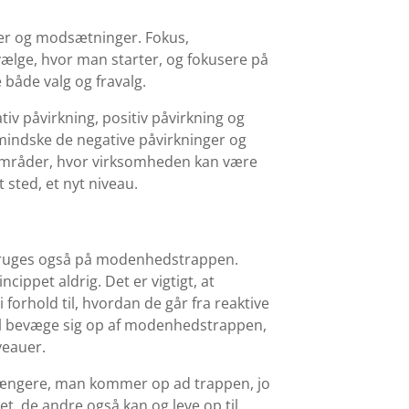
maer og modsætninger. Fokus,
ælge, hvor man starter, og fokusere på
 både valg og fravalg.
iv påvirkning, positiv påvirkning og
mindske de negative påvirkninger og
e områder, hvor virksomheden kan være
t sted, et nyt niveau.
bruges også på modenhedstrappen.
ncippet aldrig. Det er vigtigt, at
orhold til, hvordan de går fra reaktive
e vil bevæge sig op af modenhedstrappen,
veauer.
o længere, man kommer op ad trappen, jo
et, de andre også kan og leve op til