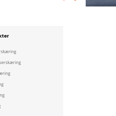
kter
rskæring
aserskæring
æring
ng
ing
g