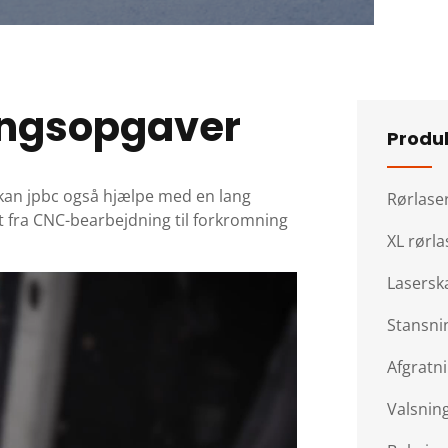
ingsopgaver
Produ
kan jpbc også hjælpe med en lang
Rørlase
t fra CNC-bearbejdning til forkromning
XL rørl
Lasersk
Stansni
Afgratn
Valsnin