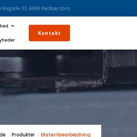
riksgade 33, 8840 Rødkærsbro
ghed
Kontakt
nyheder
ide
Produkter
Eksternbearbejdning