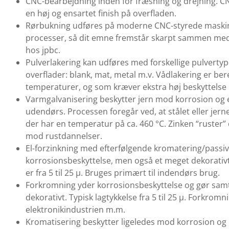
CNC-bearbejdning inden for fræsning og drejning. CN
en høj og ensartet finish på overfladen.
Rørbukning udføres på moderne CNC-styrede maskin
processer, så dit emne fremstår skarpt sammen med 
hos jpbc.
Pulverlakering kan udføres med forskellige pulvertyp
overflader: blank, mat, metal m.v. Vådlakering er bere
temperaturer, og som kræver ekstra høj beskyttelse
Varmgalvanisering beskytter jern mod korrosion og er 
udendørs. Processen foregår ved, at stålet eller jern
der har en temperatur på ca. 460 °C. Zinken “ruster” 
mod rustdannelser.
El-forzinkning med efterfølgende kromatering/passiv
korrosionsbeskyttelse, men også et meget dekorativ
er fra 5 til 25 µ. Bruges primært til indendørs brug.
Forkromning yder korrosionsbeskyttelse og gør samt
dekorativt. Typisk lagtykkelse fra 5 til 25 µ. Forkrom
elektronikindustrien m.m.
Kromatisering beskytter ligeledes mod korrosion og