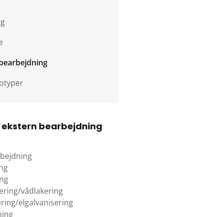
ng
e
bearbejdning
otyper
 ekstern bearbejdning
bejdning
ng
ng
ering/vådlakering
ring/elgalvanisering
ning