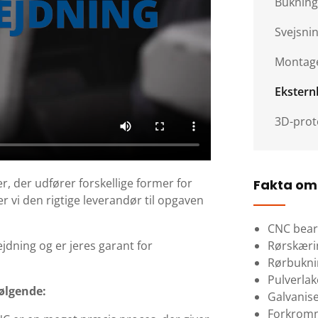
Bukning
Svejsni
Montag
Ekstern
3D-prot
 der udfører forskellige former for
Fakta om
r vi den rigtige leverandør til opgaven
CNC bear
Rørskæri
ejdning og er jeres garant for
Rørbukni
Pulverlak
ølgende:
Galvanise
Forkrom