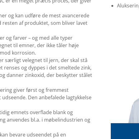
C er en meget præcis proces, der giver
Alukseri
er og kan udføre de mest avancerede
resten af produktet, som bliver lavet
er og farver – og med alle typer
gnet til emner, der ikke tåler høje
 mod korrosion.
særligt velegnet til jern, der skal stå
et renses og dyppes i det smeltede zink,
og danner zinkoxid, der beskytter stålet
ering giver først og fremmest
t udseende. Den anbefalede lagtykkelse
idig emnets overflade blank og
ning anvendes bl.a. i møbelindustrien og
 kan bevare udseendet på en