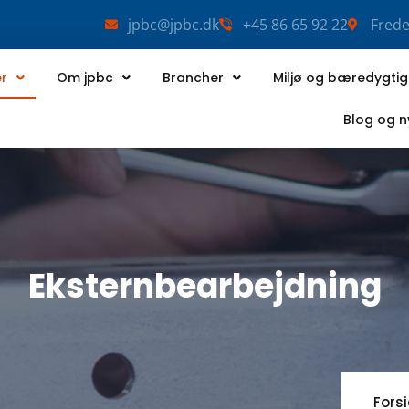
jpbc@jpbc.dk
+45 86 65 92 22
Frede
er
Om jpbc
Brancher
Miljø og bæredygti
Blog og 
Eksternbearbejdning
Fors