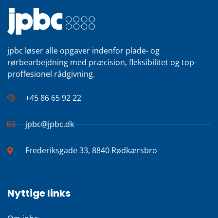
jpbc løser alle opgaver indenfor plade- og
rørbearbejdning med præcision, fleksibilitet og top-
proffesionel rådgivning.
+45 86 65 92 22
jpbc@jpbc.dk
Frederiksgade 33, 8840 Rødkærsbro
Nyttige links