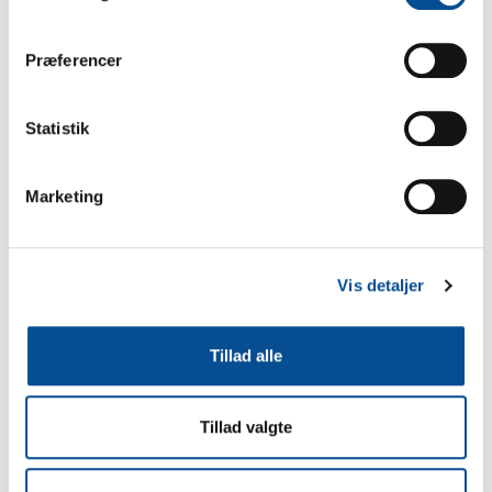
Fakta om efterbearbejdning
Præferencer
Presstag/ presmøtrikker
Boltsvejsning
Statistik
Gevindskæring
Undersænkning
Marketing
Vis detaljer
Tillad alle
Tillad valgte