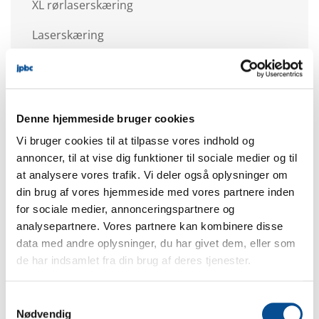
XL rørlaserskæring
Laserskæring
Stansning
Afgratning
Denne hjemmeside bruger cookies
Valsning
Vi bruger cookies til at tilpasse vores indhold og
Bukning
annoncer, til at vise dig funktioner til sociale medier og til
at analysere vores trafik. Vi deler også oplysninger om
Svejsning
din brug af vores hjemmeside med vores partnere inden
for sociale medier, annonceringspartnere og
Montage
analysepartnere. Vores partnere kan kombinere disse
Eksternbearbejdning
data med andre oplysninger, du har givet dem, eller som
de har indsamlet fra din brug af deres tjenester.
3D-prototyper
Samtykkevalg
Nødvendig