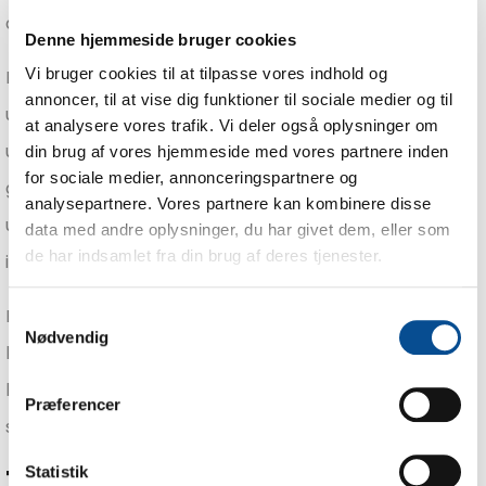
arbejde med FN’s verdensmål for bæredygtig udvikling.
Denne hjemmeside bruger cookies
Vi bruger cookies til at tilpasse vores indhold og
Et andet fokus, vi har for det kommende år, er at
annoncer, til at vise dig funktioner til sociale medier og til
udnytte vores kapacitet endnu bedre. Vi har løbende
at analysere vores trafik. Vi deler også oplysninger om
udvidet og fået flere kvadratmeter (og maskiner)
din brug af vores hjemmeside med vores partnere inden
for sociale medier, annonceringspartnere og
gennem 2023, og derfor arbejder vi imod en bedre
analysepartnere. Vores partnere kan kombinere disse
udnyttelse af vores kapacitet. Det er også derfor, at vi
data med andre oplysninger, du har givet dem, eller som
de har indsamlet fra din brug af deres tjenester.
indfører toholdsskift i Odense i det nye år.
En bedre udnyttelse af vores kapacitet betyder, at vi
Samtykkevalg
Nødvendig
kan tilbyde vores kunder en hurtig produktion og
levering, uanset om der er tale om en lille eller stor
Præferencer
serie.
Tak
Statistik