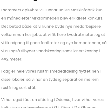
I sommers opkøbte vi Gunnar Balles Maskinfabrik kun
en måned efter virksomheden blev erklæret konkurs.
Det betød både, at vi kunne byde nye medarbejdere
velkommen hos jpbc, at vi fik flere kvadratmeter, og at
vi fik adgang til gode faciliteter og nye kompetencer, så
vi nu også tilbyder vandskæring samt laserskæring i
4×2 meter.
I dag er hele vores rustfri smedeafdeling flyttet hen i
disse lokaler, så vi har en tydelig separation mellem
rustfri og sort stål.
Vi har også fået en afdeling i Odense, hvor vi har vores
helt store rørlaserskærer: LT14 Fiber. LT14 Fiber er