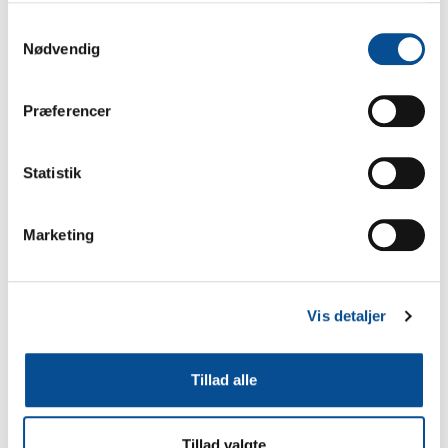
Samtykkevalg
Nødvendig
TAGS
Præferencer
3D-PROTOTYPER
BUKNING
Statistik
BÆREDYGTIGHED
JOB
JPBC
Marketing
LASERSKÆRING
MILJØ
Vis detaljer
RØRLASERSKÆRING
VANDSKÆRING
Tillad alle
VERDENSMÅL
Tillad valgte