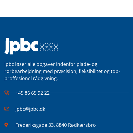
jpbc løser alle opgaver indenfor plade- og
rørbearbejdning med præcision, fleksibilitet og top-
proffesionel rådgivning.
+45 86 65 92 22
jpbc@jpbc.dk
Frederiksgade 33, 8840 Rødkærsbro