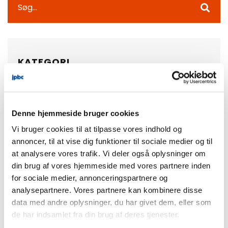
KATEGORI
Alle
(40)
Denne hjemmeside bruger cookies
Miljø Og Bæredygtighed
(4)
Vi bruger cookies til at tilpasse vores indhold og
annoncer, til at vise dig funktioner til sociale medier og til
Nyheder
(49)
at analysere vores trafik. Vi deler også oplysninger om
din brug af vores hjemmeside med vores partnere inden
Produkter
(12)
for sociale medier, annonceringspartnere og
analysepartnere. Vores partnere kan kombinere disse
Værd At Vide
data med andre oplysninger, du har givet dem, eller som
(13)
de har indsamlet fra din brug af deres tjenester.