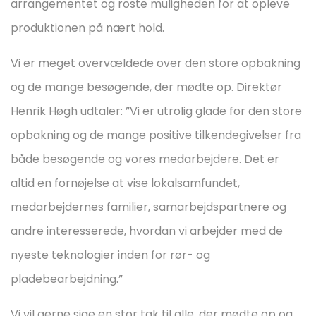
arrangementet og roste muligheden for at opleve
produktionen på nært hold.
Vi er meget overvældede over den store opbakning
og de mange besøgende, der mødte op. Direktør
Henrik Høgh udtaler: ”Vi er utrolig glade for den store
opbakning og de mange positive tilkendegivelser fra
både besøgende og vores medarbejdere. Det er
altid en fornøjelse at vise lokalsamfundet,
medarbejdernes familier, samarbejdspartnere og
andre interesserede, hvordan vi arbejder med de
nyeste teknologier inden for rør- og
pladebearbejdning.”
Vi vil gerne sige en stor tak til alle, der mødte op og