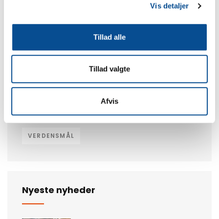
Vis detaljer
Tags
Tillad alle
3D-PROTOTYPER
BUKNING
Tillad valgte
BÆREDYGTIGHED
JOB
JPBC
LASERSKÆRING
MILJØ
Afvis
RØRLASERSKÆRING
VANDSKÆRING
VERDENSMÅL
Nyeste nyheder