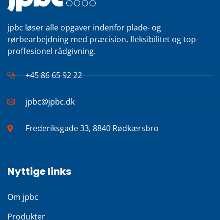
jpbc løser alle opgaver indenfor plade- og
rørbearbejdning med præcision, fleksibilitet og top-
proffesionel rådgivning.
+45 86 65 92 22
jpbc@jpbc.dk
Frederiksgade 33, 8840 Rødkærsbro
Nyttige links
Om jpbc
Produkter