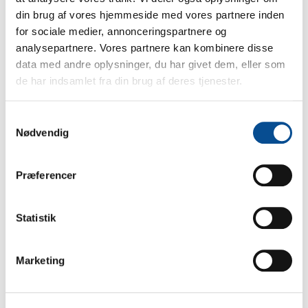
din brug af vores hjemmeside med vores partnere inden
for sociale medier, annonceringspartnere og
analysepartnere. Vores partnere kan kombinere disse
data med andre oplysninger, du har givet dem, eller som
de har indsamlet fra din brug af deres tjenester.
Kategori
Samtykkevalg
Nødvendig
Alle
(40)
Miljø og bæredygtighed
(4)
Præferencer
Nyheder
(49)
Statistik
Produkter
(12)
Værd at vide
(13)
Marketing